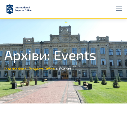
Архіви:
Events
>
International Projects Office
Events