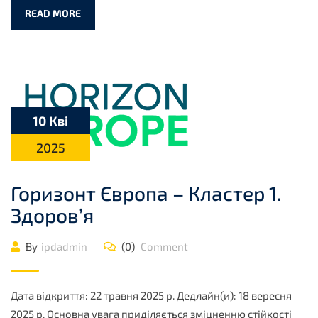
READ MORE
10 Кві
2025
Горизонт Європа – Кластер 1.
Здоров’я
By
ipdadmin
(0)
Comment
Дата відкриття: 22 травня 2025 р. Дедлайн(и): 18 вересня
2025 р. Основна увага приділяється зміцненню стійкості