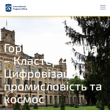
Горизонт Європа
– Кластер 4.
Цифровізація,
промисловість та
космос